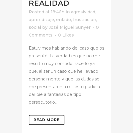
REALIDAD
Posted at 18:46h
in
agresividad
,
aprendizaje
,
enfado
,
frustración
,
social
by
José Miguel Sunyer
0
Comments
0
Likes
Estuvimos hablando del caso que os
presenté. La verdad es que no me
resultó muy cómodo hacerlo ya
que, al ser un caso que he llevado
personalmente y que las dudas se
me presentaron a mí, esto pudiera
dar pie a fantasías de tipo
persecutorio...
READ MORE