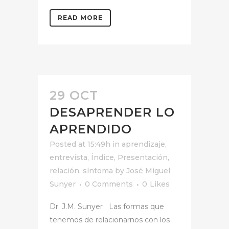
READ MORE
29 OCT
DESAPRENDER LO
APRENDIDO
Posted at 15:49h
in
aprendizaje
,
entrevista
,
Índice
,
Presentación
,
relación
,
síntoma
by
José Miguel
Sunyer
0 Comments
0
Likes
Dr. J.M. Sunyer Las formas que
tenemos de relacionarnos con los