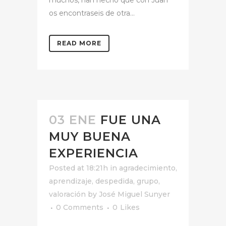
muchos, han hecho que con Juan
os encontraseis de otra...
READ MORE
03 ENE
FUE UNA
MUY BUENA
EXPERIENCIA
Posted at 18:21h
in
agradecimiento
,
aprendizaje
,
despedida
,
grupo
,
valoración
by
José Miguel Sunyer
0 Comments
0
Likes