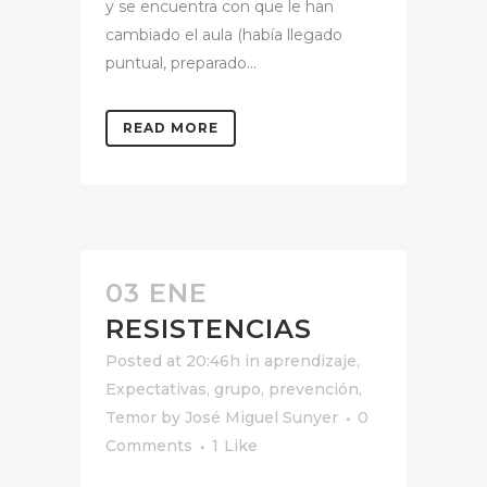
y se encuentra con que le han
cambiado el aula (había llegado
puntual, preparado...
READ MORE
03 ENE
RESISTENCIAS
Posted at 20:46h
in
aprendizaje
,
Expectativas
,
grupo
,
prevención
,
Temor
by
José Miguel Sunyer
0
Comments
1
Like