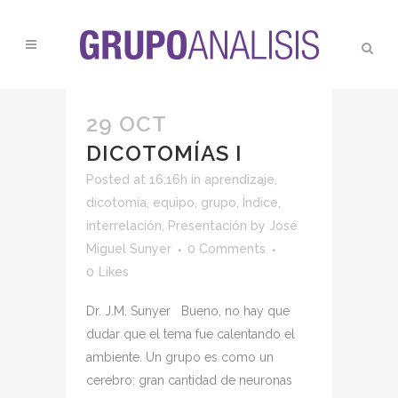
29 OCT
DICOTOMÍAS I
Posted at 16:16h
in
aprendizaje
,
dicotomia
,
equipo
,
grupo
,
Índice
,
interrelación
,
Presentación
by
José
Miguel Sunyer
0 Comments
0
Likes
Dr. J.M. Sunyer Bueno, no hay que
dudar que el tema fue calentando el
ambiente. Un grupo es como un
cerebro: gran cantidad de neuronas