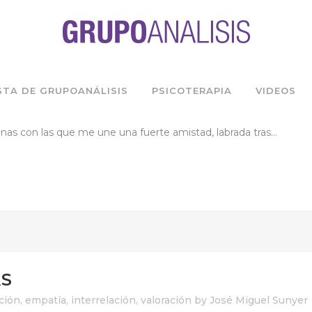
FIANZA
ar
by
José Miguel Sunyer
0 Comments
0
Likes
STA DE GRUPOANÁLISIS
PSICOTERAPIA
VIDEOS
; acabo de cenar con dos buenos amigos, deleitándome de esta
as con las que me une una fuerte amistad, labrada tras...
S
ción
,
empatía
,
interrelación
,
valoración
by
José Miguel Sunyer