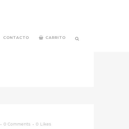
CONTACTO
CARRITO
 forma de cocinar que es tan propia de
0 Comments
0
Likes