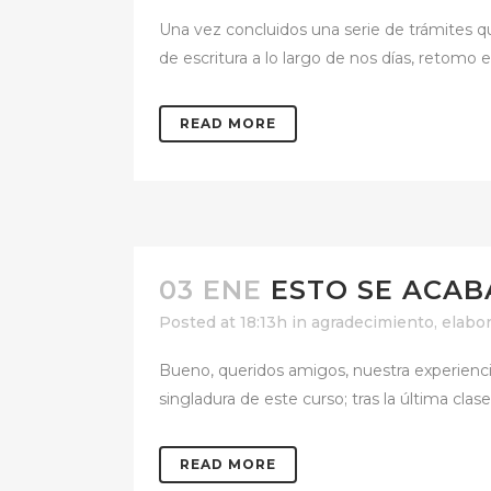
Una vez concluidos una serie de trámites q
de escritura a lo largo de nos días, retomo 
READ MORE
03 ENE
ESTO SE ACAB
Posted at 18:13h
in
agradecimiento
,
elabo
Bueno, queridos amigos, nuestra experiencia
singladura de este curso; tras la última cla
READ MORE