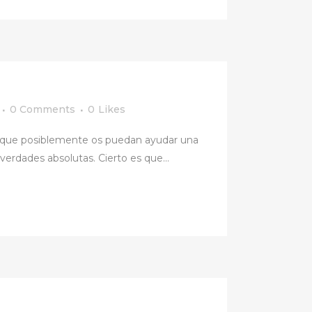
0 Comments
0
Likes
do que posiblemente os puedan ayudar una
rdades absolutas. Cierto es que...