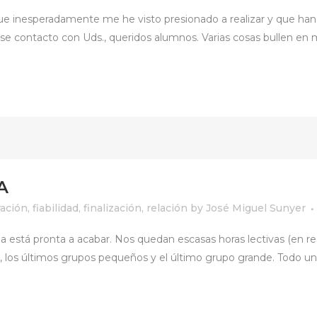
ue inesperadamente me he visto presionado a realizar y que han t
ese contacto con Uds., queridos alumnos. Varias cosas bullen en mi
A
ración
,
fiabilidad
,
finalización
,
relación
by
José Miguel Sunyer
 está pronta a acabar. Nos quedan escasas horas lectivas (en rea
se, los últimos grupos pequeños y el último grupo grande. Todo un 