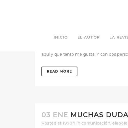
03 ENE
SEMBRAR CON
Posted at 20:54h
in
confianza
,
dolor
,
pens
INICIO
EL AUTOR
LA REVI
En estos momentos me encuentro en Bilbao
aquí y que tanto me gusta. Y con dos person
READ MORE
03 ENE
MUCHAS DUDA
Posted at 19:10h
in
comunicación
,
elabora