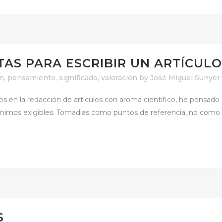
AS PARA ESCRIBIR UN ARTÍCULO
ón
,
pensamiento
,
significado
,
valoración
by
José Miguel Sunyer
ros en la redacción de artículos con aroma científico, he pensa
nimos exigibles. Tomadlas como puntos de referencia, no como ve
S