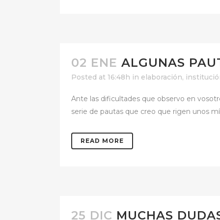
02 ENE
ALGUNAS PAUT
Posted at 16:48h
in
elaboración
,
instituci
Ante las dificultades que observo en vosot
serie de pautas que creo que rigen unos mí
READ MORE
25 DIC
MUCHAS DUDA