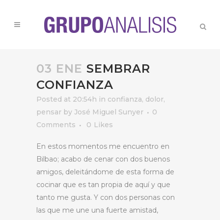
03 ENE
SEMBRAR
CONFIANZA
Posted at 20:54h
in
confianza
,
dolor
,
pensar
by
José Miguel Sunyer
0
Comments
0
Likes
En estos momentos me encuentro en
Bilbao; acabo de cenar con dos buenos
amigos, deleitándome de esta forma de
cocinar que es tan propia de aquí y que
tanto me gusta. Y con dos personas con
las que me une una fuerte amistad,