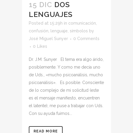
15 DIC
DOS
LENGUAJES
Posted at 15:29h
in
comunicación
,
confusión
,
lenguaje
,
símbolos
by
José Miguel Sunyer
0 Comments
0
Likes
Dr. J.M. Sunyer El tema era algo árido,
posiblemente. Y como me decía uno
de Uds., «mucho psicoanálisis, mucho
psicoanálisis». Es posible. Consciente
de lo complejo de mi solicitud (este
es el mensaje manifiesto, encuentren
el latente), me puse a trabajar con Uds.
Con su ayuda fuimos...
READ MORE