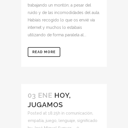
trabajando un montón; a pesar del
ruido y de las incomodidades del aula.
Habíais recogido lo que os envié vía
internet y muchos lo estabais
utilizando de forma paralela al...
READ MORE
03 ENE
HOY,
JUGAMOS
Posted at 18:25h
in
comunicación
,
empatía
,
juego
,
lenguaje
,
significado