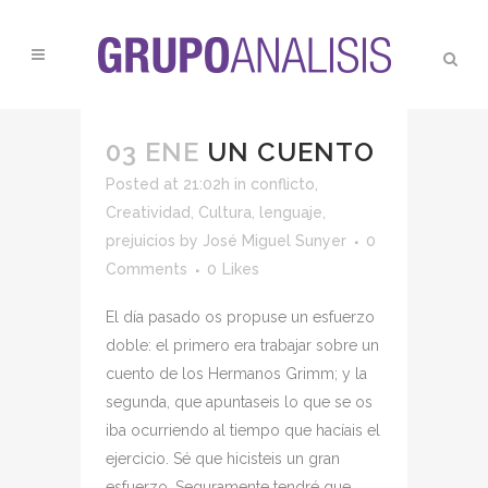
03 ENE
UN CUENTO
Posted at 21:02h
in
conflicto
,
Creatividad
,
Cultura
,
lenguaje
,
prejuicios
by
José Miguel Sunyer
0
Comments
0
Likes
El día pasado os propuse un esfuerzo
doble: el primero era trabajar sobre un
cuento de los Hermanos Grimm; y la
segunda, que apuntaseis lo que se os
iba ocurriendo al tiempo que hacíais el
ejercicio. Sé que hicisteis un gran
esfuerzo. Seguramente tendré que