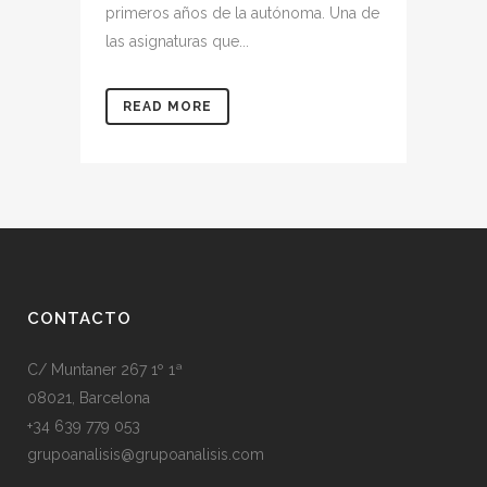
primeros años de la autónoma. Una de
las asignaturas que...
READ MORE
CONTACTO
C/ Muntaner 267 1º 1ª
08021, Barcelona
+34 639 779 053
grupoanalisis@grupoanalisis.com