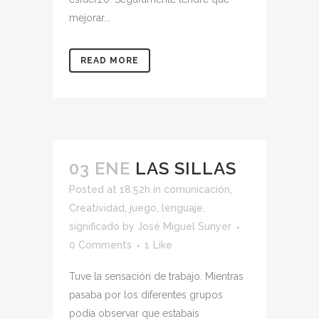
mejorar...
READ MORE
03 ENE
LAS SILLAS
Posted at 18:52h
in
comunicación
,
Creatividad
,
juego
,
lenguaje
,
significado
by
José Miguel Sunyer
0 Comments
1
Like
Tuve la sensación de trabajo. Mientras
pasaba por los diferentes grupos
podía observar que estabais