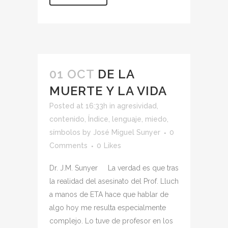
01 OCT
DE LA
MUERTE Y LA VIDA
Posted at 16:33h
in
agresividad
,
contenido
,
Índice
,
lenguaje
,
miedo
,
símbolos
by
José Miguel Sunyer
0
Comments
0
Likes
Dr. J.M. Sunyer La verdad es que tras
la realidad del asesinato del Prof. Lluch
a manos de ETA hace que hablar de
algo hoy me resulta especialmente
complejo. Lo tuve de profesor en los