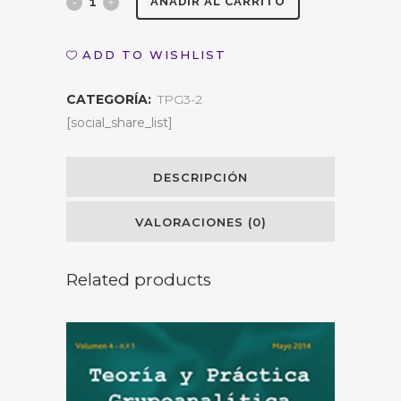
PSICOTERAPIA
AÑADIR AL CARRITO
DE
ADD TO WISHLIST
GRUPO
CATEGORÍA:
TPG3-2
EN
[social_share_list]
CENTROS
DE
DESCRIPCIÓN
SALUD
VALORACIONES (0)
MENTAL
DE
Related products
ADULTOS
quantity