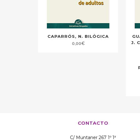
CAPARRÓS, N. BILÓGICA
GU
J. 
0,00
€
CONTACTO
C/ Muntaner 267 1º 1ª