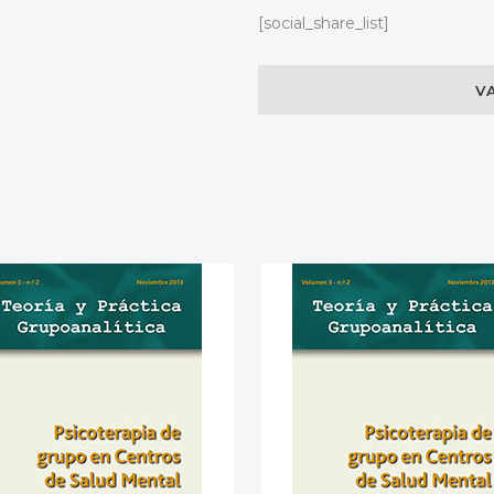
[social_share_list]
Caparrós
quantity
V