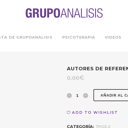
STA DE GRUPOANÁLISIS
PSICOTERAPIA
VIDEOS
AUTORES DE REFERE
0,00
€
Autores
AÑADIR AL 
de
ADD TO WISHLIST
referencia:
CATEGORÍA:
TPG3-2
Nicolás