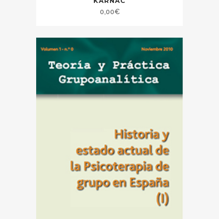
KARNAC
0,00
€