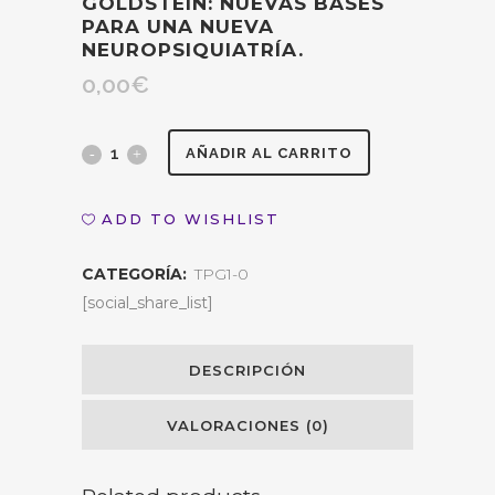
GOLDSTEIN: NUEVAS BASES
PARA UNA NUEVA
NEUROPSIQUIATRÍA.
0,00
€
Mª
AÑADIR AL CARRITO
Luz
ADD TO WISHLIST
Pintos
CATEGORÍA:
TPG1-0
-
[social_share_list]
Kurt
Goldstein:
DESCRIPCIÓN
Nuevas
VALORACIONES (0)
bases
para