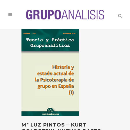
Mª LUZ PINTOS – KURT