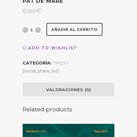
PAT DE MARÉ
0,00
€
Autores
AÑADIR AL CARRITO
de
ADD TO WISHLIST
referencia:
CATEGORÍA:
TPG3-1
Pat
[social_share_list]
de
Maré
VALORACIONES (0)
quantity
Related products