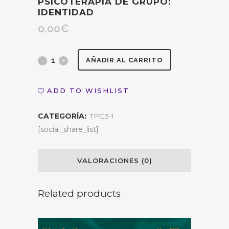
PSICOTERAPIA DE GRUPO:
IDENTIDAD
0,00
€
Terminología
AÑADIR AL CARRITO
psicoterapia
ADD TO WISHLIST
de
CATEGORÍA:
TPG3-1
grupo:
[social_share_list]
Identidad
quantity
VALORACIONES (0)
Related products