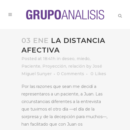
03 ENE
LA DISTANCIA
AFECTIVA
Posted at 18:41h
in
deseo
,
miedo
,
Paciente
,
Proyección
,
relación
by
José
Miguel Sunyer
0 Comments
0
Likes
Por las razones que sean me decidí a
representaros a un paciente, a Juan. Las
circunstancias diferentes a la entrevista
que tuvimos el otro día —el día de la
sorpresa y de la decepción para muchos—,
han facilitado que con Juan os