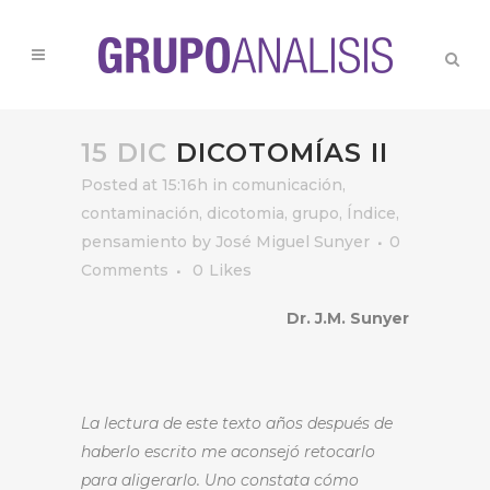
15 DIC
DICOTOMÍAS II
Posted at 15:16h
in
comunicación
,
contaminación
,
dicotomia
,
grupo
,
Índice
,
pensamiento
by
José Miguel Sunyer
0
Comments
0
Likes
Dr. J.M. Sunyer
La lectura de este texto años después de
haberlo escrito me aconsejó retocarlo
para aligerarlo. Uno constata cómo