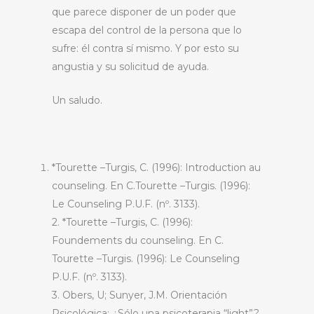
que parece disponer de un poder que
escapa del control de la persona que lo
sufre: él contra sí mismo. Y por esto su
angustia y su solicitud de ayuda.
Un saludo.
*Tourette –Turgis, C. (1996): Introduction au
counseling. En C.Tourette –Turgis. (1996):
Le Counseling P.U.F. (nº. 3133).
2. *Tourette –Turgis, C. (1996):
Foundements du counseling. En C.
Tourette –Turgis. (1996): Le Counseling
P.U.F. (nº. 3133).
3. Obers, U; Sunyer, J.M. Orientación
Psicológica: ¿Sólo una psicoterapia “light”?