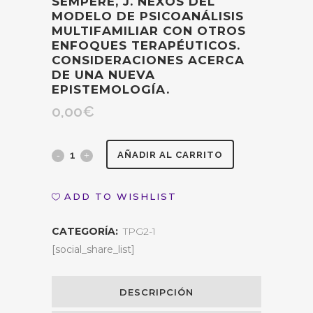
SEMPERE, J. NEXOS DEL
MODELO DE PSICOANÁLISIS
MULTIFAMILIAR CON OTROS
ENFOQUES TERAPÉUTICOS.
CONSIDERACIONES ACERCA
DE UNA NUEVA
EPISTEMOLOGÍA.
0,00
€
Sempere,
AÑADIR AL CARRITO
J.
ADD TO WISHLIST
Nexos
CATEGORÍA:
TPG2-1
del
[social_share_list]
modelo
de
DESCRIPCIÓN
psicoanálisis