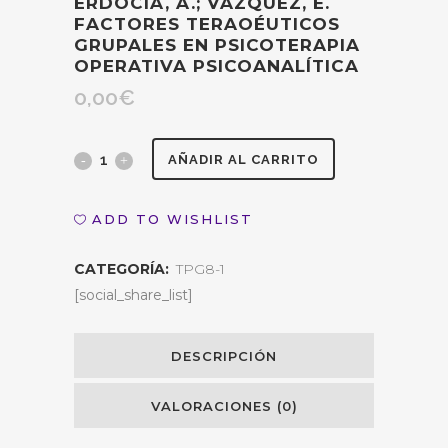
ERDOCIA, A.; VÁZQUEZ, E.
FACTORES TERAOÉUTICOS
GRUPALES EN PSICOTERAPIA
OPERATIVA PSICOANALÍTICA
0,00
€
De
AÑADIR AL CARRITO
Felipe,
ADD TO WISHLIST
Mª
CATEGORÍA:
TPG8-1
V.;
[social_share_list]
Vílchez,
F.,
DESCRIPCIÓN
Erdocia,
VALORACIONES (0)
A.;