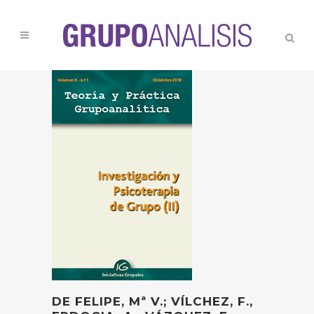
DE FELIPE, Mª V.; VÍLCHEZ, F.,