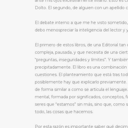
ante mis ojos excesivamente liviano. Esto es co
Dolto. El segundo, de alguien con un apellido 
El debate interno a que me he visto sometido, o
debo menospreciar la inteligencia del lector y 
El primero de estos libros, de una Editorial tan
compleja, pausada, y que necesita de una cierta
“preguntas, inseguridades y límites”. Y también
precipitadamente. El libro es una combinación
cuestiones. El planteamiento que está tras todo
posiblemente hay que explicarlo previamente. E
de forma similar a como se articula el lenguaje.
mental, formada por significados, conceptos, f
seres que “estamos” sin más, sino que, como 
todo, las cosas que hacemos.
Por esta razón es importante saber qué decim