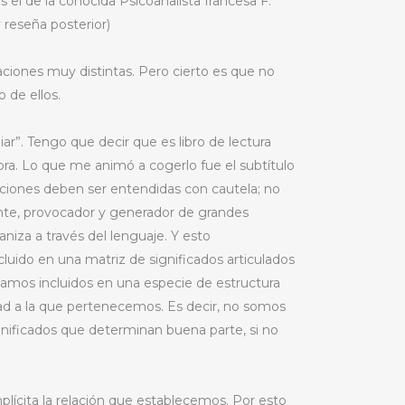
 el de la conocida Psicoanalista francesa F.
 reseña posterior)
caciones muy distintas. Pero cierto es que no
 de ellos.
iar”. Tengo que decir que es libro de lectura
tora. Lo que me animó a cogerlo fue el subtítulo
rmaciones deben ser entendidas con cautela; no
ente, provocador y generador de grandes
aniza a través del lenguaje. Y esto
luido en una matriz de significados articulados
estamos incluidos en una especie de estructura
dad a la que pertenecemos. Es decir, no somos
nificados que determinan buena parte, si no
ícita la relación que establecemos. Por esto