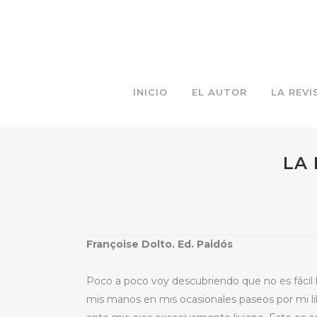
INICIO
EL AUTOR
LA REVI
LA 
Françoise Dolto. Ed. Paidós
Poco a poco voy descubriendo que no es fácil l
mis manos en mis ocasionales paseos por mi libr