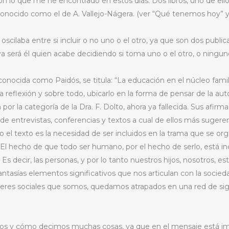
n lo que me he encontrado en estos días. Dos libros, uno de ellos
conocido como el de A. Vallejo-Nágera. (ver “Qué tenemos hoy” y
scilaba entre si incluir o no uno o el otro, ya que son dos publi
ya será él quien acabe decidiendo si toma uno o el otro, o ninguno
 conocida como Paidós, se titula: “La educación en el núcleo famil
 reflexión y sobre todo, ubicarlo en la forma de pensar de la au
 por la categoría de la Dra. F. Dolto, ahora ya fallecida. Sus afi
 de entrevistas, conferencias y textos a cual de ellos más suger
 el texto es la necesidad de ser incluidos en la trama que se org
l hecho de que todo ser humano, por el hecho de serlo, está inc
 Es decir, las personas, y por lo tanto nuestros hijos, nosotros, 
antasías elementos significativos que nos articulan con la socie
seres sociales que somos, quedamos atrapados en una red de sig
os y cómo decimos muchas cosas, ya que en el mensaje está impl