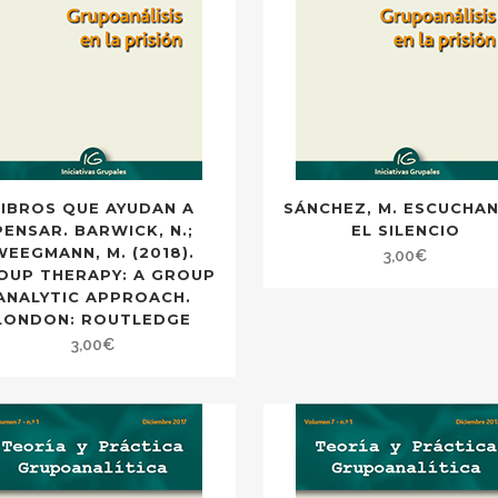
LIBROS QUE AYUDAN A
SÁNCHEZ, M. ESCUCHA
PENSAR. BARWICK, N.;
EL SILENCIO
WEEGMANN, M. (2018).
3,00
€
OUP THERAPY: A GROUP
ANALYTIC APPROACH.
LONDON: ROUTLEDGE
3,00
€