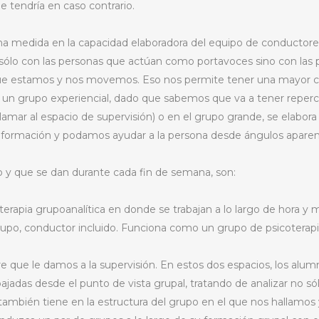
 tendría en caso contrario.
uena medida en la capacidad elaboradora del equipo de conductor
ólo con las personas que actúan como portavoces sino con las pr
 que estamos y nos movemos. Eso nos permite tener una mayor 
 un grupo experiencial, dado que sabemos que va a tener repercu
lamar al espacio de supervisión) o en el grupo grande, se elabor
nformación y podamos ayudar a la persona desde ángulos aparen
y que se dan durante cada fin de semana, son:
terapia grupoanalítica en donde se trabajan a lo largo de hora y
upo, conductor incluido. Funciona como un grupo de psicoterap
 que le damos a la supervisión. En estos dos espacios, los alumn
bajadas desde el punto de vista grupal, tratando de analizar no só
 también tiene en la estructura del grupo en el que nos hallamos 