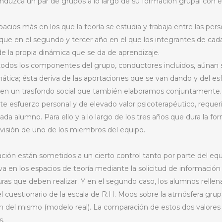
duzca un par de grupos a lo largo de su formación grupal con el
.
acios más en los que la teoría se estudia y trabaja entre las pe
 que en el segundo y tercer año en el que los integrantes de cada
 la propia dinámica que se da de aprendizaje.
todos los componentes del grupo, conductores incluidos, aúnan 
ática; ésta deriva de las aportaciones que se van dando y del e
nen un trasfondo social que también elaboramos conjuntamente.
e esfuerzo personal y de elevado valor psicoterapéutico, requeri
ada alumno. Para ello y a lo largo de los tres años que dura la fo
rvisión de uno de los miembros del equipo.
ción están sometidos a un cierto control tanto por parte del eq
iva en los espacios de teoría mediante la solicitud de informació
ras que deben realizar. Y en el segundo caso, los alumnos rellena
 el cuestionario de la escala de R.H. Moos sobre la atmósfera gru
ón del mismo (modelo real). La comparación de estos dos valores n
s.