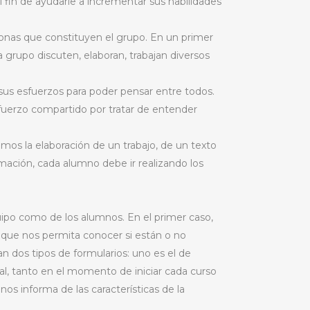
 fin de ayudarle a incrementar sus habilidades
rsonas que constituyen el grupo. En un primer
 grupo discuten, elaboran, trabajan diversos
sus esfuerzos para poder pensar entre todos.
sfuerzo compartido por tratar de entender
mos la elaboración de un trabajo, de un texto
rmación, cada alumno debe ir realizando los
uipo como de los alumnos. En el primer caso,
n que nos permita conocer si están o no
n dos tipos de formularios: uno es el de
pal, tanto en el momento de iniciar cada curso
os informa de las características de la