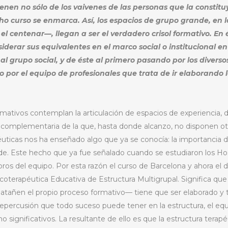
enen no sólo de los vaivenes de las personas que la constit
cho curso se enmarca. Así, los espacios de grupo grande, en 
centenar—, llegan a ser el verdadero crisol formativo. En
siderar sus equivalentes en el marco social o institucional 
 al grupo social, y de éste al primero pasando por los divers
o por el equipo de profesionales que trata de ir elaborando 
ativos contemplan la articulación de espacios de experiencia, d
complementaria de la que, hasta donde alcanzo, no disponen otro
icas nos ha enseñado algo que ya se conocía: la importancia del
nde. Este hecho que ya fue señalado cuando se estudiaron los H
os del equipo. Por esta razón el curso de Barcelona y ahora el 
terapéutica Educativa de Estructura Multigrupal. Significa que
 atañen el propio proceso formativo— tiene que ser elaborado y 
repercusión que todo suceso puede tener en la estructura, el equ
significativos. La resultante de ello es que la estructura tera