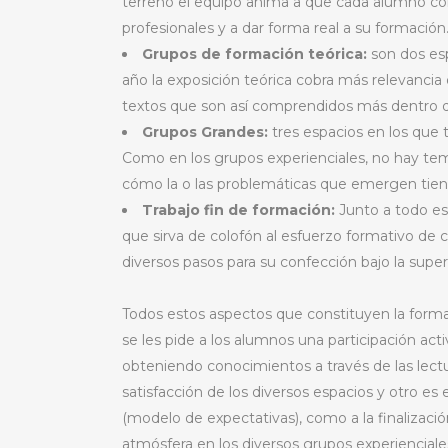
terreno el equipo anima a que cada alumno con
profesionales y a dar forma real a su formación
Grupos de formación teórica:
son dos esp
año la exposición teórica cobra más relevancia
textos que son así comprendidos más dentro de
Grupos Grandes:
tres espacios en los que 
Como en los grupos experienciales, no hay tem
cómo la o las problemáticas que emergen tie
Trabajo fin de formación:
Junto a todo est
que sirva de colofón al esfuerzo formativo de c
diversos pasos para su confección bajo la supe
Todos estos aspectos que constituyen la forma
se les pide a los alumnos una participación act
obteniendo conocimientos a través de las lectu
satisfacción de los diversos espacios y otro es
(modelo de expectativas), como a la finalizaci
atmósfera en los diversos grupos experienciale